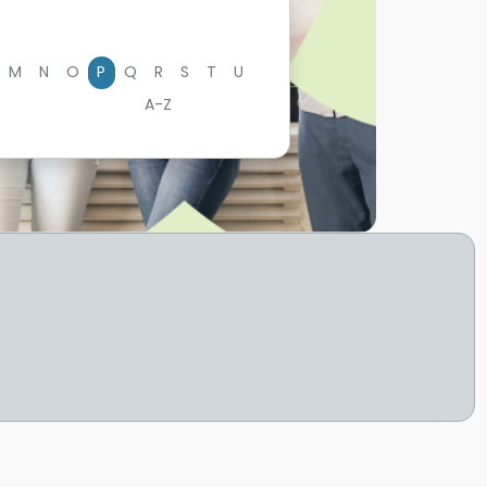
M
N
O
P
Q
R
S
T
U
A-Z