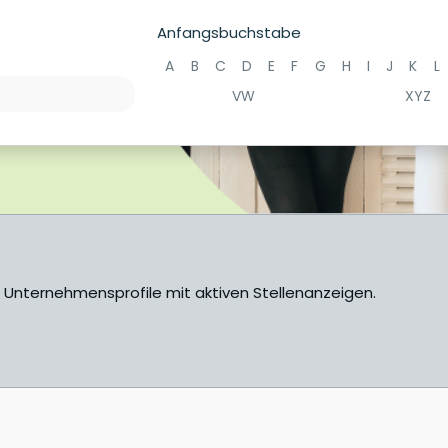
Anfangsbuchstabe
A
B
C
D
E
F
G
H
I
J
K
L
VW
XYZ
e Unternehmensprofile mit aktiven Stellenanzeigen.