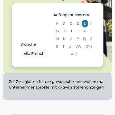
Anfangsbuchstabe
A
B
C
D
E
F
G
H
I
J
K
L
M
N
O
P
Q
R
Branche
S
T
U
VW
XYZ
A-Z
Zur Zeit gibt es für die gewünschte Auswahl keine
Unternehmensprofile mit aktiven Stellenanzeigen.