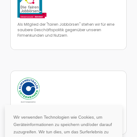
Als Mitglied der "fairen Jobbörsen" stehen wir für eine
saubere Geschäftspolitik gegenüber unseren
Firmenkunden und Nutzern.
Zur Website von faire Jobbörsen
Im Rahmen unseres Engagements in der Allianz für
Klima und Entwicklung gleichen wir unsere CO2-
Wir verwenden Technologien wie Cookies, um
Emissionen durch weltweite Projekte aus.
Geräteinformationen zu speichern und/oder darauf
Zur Website von Climate Extender: Klimaneutrales Unternehmen
zuzugreifen. Wir tun dies, um das Surferlebnis zu