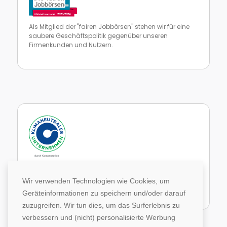
Als Mitglied der "fairen Jobbörsen" stehen wir für eine
saubere Geschäftspolitik gegenüber unseren
Firmenkunden und Nutzern.
Zur Website von faire Jobbörsen
Im Rahmen unseres Engagements in der Allianz für
Klima und Entwicklung gleichen wir unsere CO2-
Wir verwenden Technologien wie Cookies, um
Emissionen durch weltweite Projekte aus.
Geräteinformationen zu speichern und/oder darauf
Zur Website von Climate Extender: Klimaneutrales Unternehmen
zuzugreifen. Wir tun dies, um das Surferlebnis zu
verbessern und (nicht) personalisierte Werbung