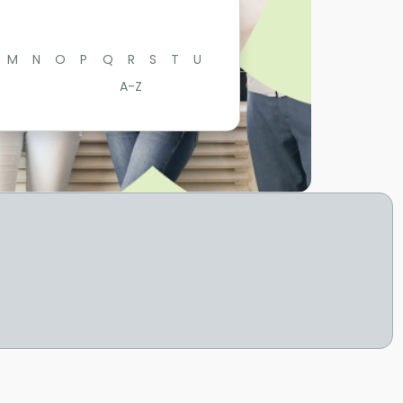
M
N
O
P
Q
R
S
T
U
A-Z