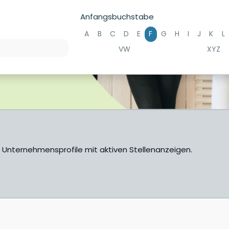
Anfangsbuchstabe
A
B
C
D
E
F
G
H
I
J
K
L
VW
XYZ
e Unternehmensprofile mit aktiven Stellenanzeigen.