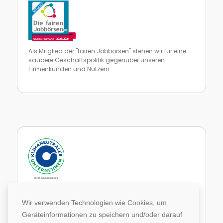
Als Mitglied der "fairen Jobbörsen" stehen wir für eine
saubere Geschäftspolitik gegenüber unseren
Firmenkunden und Nutzern.
Zur Website von faire Jobbörsen
Im Rahmen unseres Engagements in der Allianz für
Klima und Entwicklung gleichen wir unsere CO2-
Wir verwenden Technologien wie Cookies, um
Emissionen durch weltweite Projekte aus.
Geräteinformationen zu speichern und/oder darauf
Zur Website von Climate Extender: Klimaneutrales Unternehmen