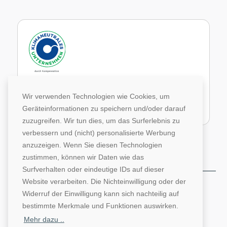
Im Rahmen unseres Engagements in der Allianz für
Klima und Entwicklung gleichen wir unsere CO2-
Wir verwenden Technologien wie Cookies, um
Emissionen durch weltweite Projekte aus.
Geräteinformationen zu speichern und/oder darauf
Zur Website von Climate Extender: Klimaneutrales Unternehmen
zuzugreifen. Wir tun dies, um das Surferlebnis zu
verbessern und (nicht) personalisierte Werbung
anzuzeigen. Wenn Sie diesen Technologien
zustimmen, können wir Daten wie das
Surfverhalten oder eindeutige IDs auf dieser
Website verarbeiten. Die Nichteinwilligung oder der
©1996-2026 Deutsche Hochschulwerbung und -
Widerruf der Einwilligung kann sich nachteilig auf
vertriebs GmbH. Alle Rechte vorbehalten.
bestimmte Merkmale und Funktionen auswirken.
AGB
Impressum
Datenschutz
Mehr dazu ..